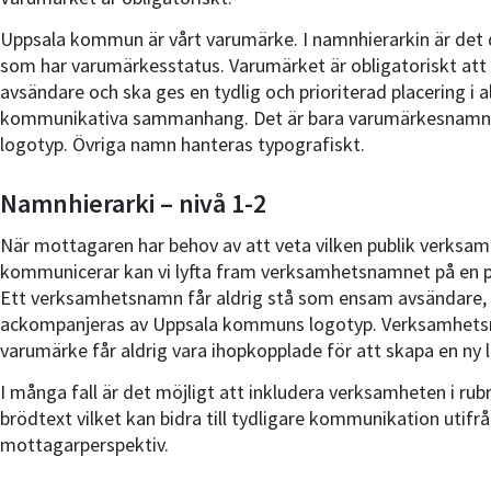
Uppsala kommun är vårt varumärke. I namnhierarkin är det 
som har varumärkesstatus. Varumärket är obligatoriskt at
avsändare och ska ges en tydlig och prioriterad placering i a
kommunikativa sammanhang. Det är bara varumärkesnamn
logotyp. Övriga namn hanteras typografiskt.
Namnhierarki – nivå 1-2
När mottagaren har behov av att veta vilken publik verksa
kommunicerar kan vi lyfta fram verksamhetsnamnet på en pr
Ett verksamhetsnamn får aldrig stå som ensam avsändare, u
ackompanjeras av Uppsala kommuns logotyp. Verksamhet
varumärke får aldrig vara ihopkopplade för att skapa en ny 
I många fall är det möjligt att inkludera verksamheten i rubri
brödtext vilket kan bidra till tydligare kommunikation utifrå
mottagarperspektiv.