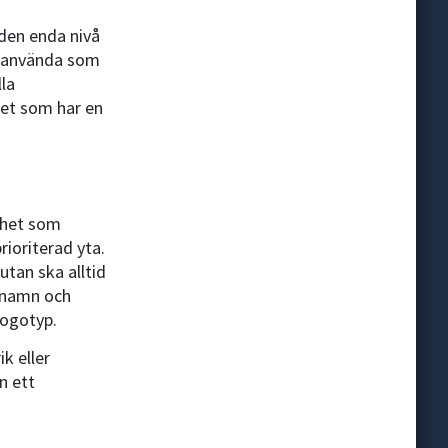
den enda nivå
t använda som
lla
et som har en
mhet som
ioriterad yta.
tan ska alltid
snamn och
logotyp.
k eller
n ett