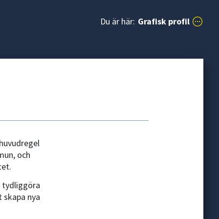
Du är här:
Grafisk profil
 huvudregel
mun, och
et.
 tydliggöra
t skapa nya