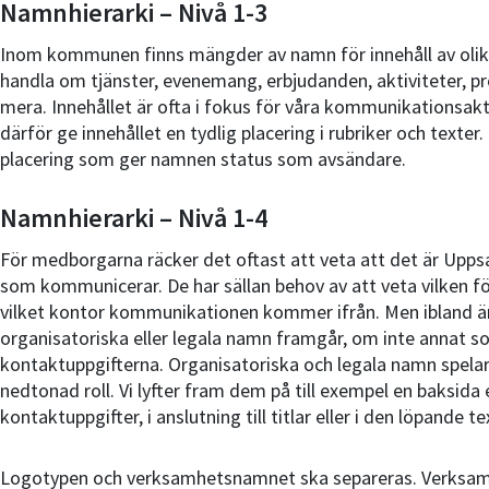
Namnhierarki – Nivå 1-3
Inom kommunen finns mängder av namn för innehåll av olika
handla om tjänster, evenemang, erbjudanden, aktiviteter, p
mera. Innehållet är ofta i fokus för våra kommunikationsakti
därför ge innehållet en tydlig placering i rubriker och texter
placering som ger namnen status som avsändare.
Namnhierarki – Nivå 1-4
För medborgarna räcker det oftast att veta att det är Up
som kommunicerar. De har sällan behov av att veta vilken för
vilket kontor kommunikationen kommer ifrån. Men ibland är 
organisatoriska eller legala namn framgår, om inte annat s
kontaktuppgifterna. Organisatoriska och legala namn spelar 
nedtonad roll. Vi lyfter fram dem på till exempel en baksida el
kontaktuppgifter, i anslutning till titlar eller i den löpande te
Logotypen och verksamhetsnamnet ska separeras. Verks