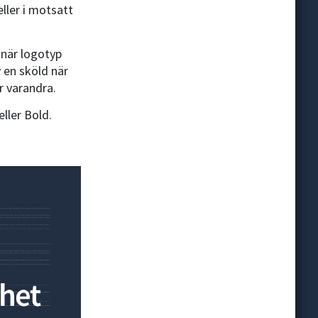
eller i motsatt
 när logotyp
 en sköld när
r varandra.
ller Bold.