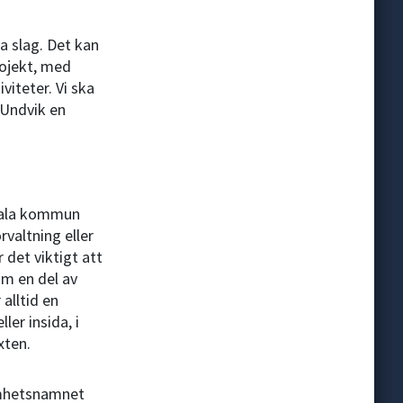
 slag. Det kan
rojekt, med
viteter. Vi ska
. Undvik en
psala kommun
valtning eller
det viktigt att
om en del av
alltid en
ler insida, i
xten.
amhetsnamnet